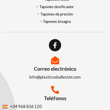
Tapones dosificador
Tapones de presión
Tapones bisagra
F
a
c
e
b
Correo electrónico
o
info@plasticosballester.com
o
k
-
f
Teléfonos
+34 968 836 120