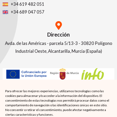
+34 619 482 051
+34 689 047 057
Dirección
Avda. de las Américas - parcela 5/13-3 - 30820 Polígono
Industrial Oeste, Alcantarilla, Murcia (España)
Para ofrecer las mejores experiencias, utilizamos tecnologías como las
Esta empresa ha sido beneficiaria del Cheque de
cookies para almacenar y/o acceder a la información del dispositivo. El
consentimiento de estas tecnologías nos permitirá procesar datos como el
Internacionalización, subvencionado por el Instituto de
comportamiento de navegación o las identificaciones únicas en este sitio.
No consentir o retirar el consentimiento, puede afectar negativamente a
Fomento de la Región de Murcia (INFO) y cofinanciado por
ciertas características y funciones.