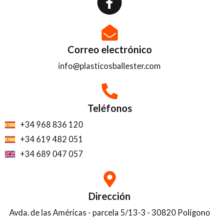
a
c
e
b
Correo electrónico
o
info@plasticosballester.com
o
k
-
f
Teléfonos
+34 968 836 120
+34 619 482 051
+34 689 047 057
Dirección
Avda. de las Américas - parcela 5/13-3 - 30820 Polígono