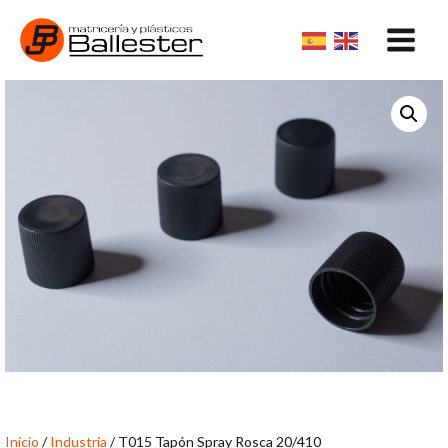
Ir
Main
al
Menu
contenido
Inicio
/
Industria
/ T015 Tapón Spray Rosca 20/410