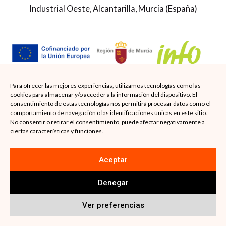
Industrial Oeste, Alcantarilla, Murcia (España)
Para ofrecer las mejores experiencias, utilizamos tecnologías como las
Esta empresa ha sido beneficiaria del Cheque de
cookies para almacenar y/o acceder a la información del dispositivo. El
consentimiento de estas tecnologías nos permitirá procesar datos como el
Internacionalización, subvencionado por el Instituto de
comportamiento de navegación o las identificaciones únicas en este sitio.
No consentir o retirar el consentimiento, puede afectar negativamente a
Fomento de la Región de Murcia (INFO) y cofinanciado por
ciertas características y funciones.
el Fondo Europeo de Desarrollo Regional (FEDER) y la
Unión Europea, con el objetivo de impulsar la
Aceptar
internacionalización empresarial.
Denegar
Ver preferencias
Plásticos Ballester © -
2026